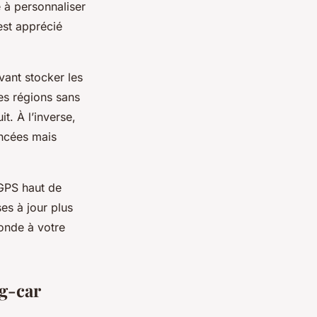
é à personnaliser
est apprécié
vant stocker les
es régions sans
t. À l’inverse,
ancées mais
 GPS haut de
es à jour plus
ponde à votre
ng-car