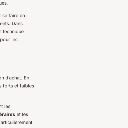
ues.
 se faire en
uents. Dans
n technique
 pour les
on d’achat. En
 forts et faibles
t les
éraires
et les
rticulièrement