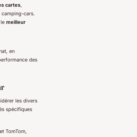
es cartes
,
ux camping-cars.
 le
meilleur
hat, en
performance des
ar
sidérer les divers
és spécifiques
 et TomTom,