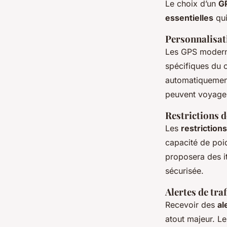
Le choix d’un
G
essentielles
qui
Personnalisati
Les GPS modern
spécifiques du 
automatiquement 
peuvent voyager
Restrictions de
Les
restriction
capacité de poi
proposera des it
sécurisée.
Alertes de traf
Recevoir des
al
atout majeur. Le