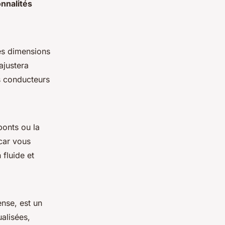
onnalités
es dimensions
ajustera
es conducteurs
ponts ou la
car vous
 fluide et
ense, est un
alisées,