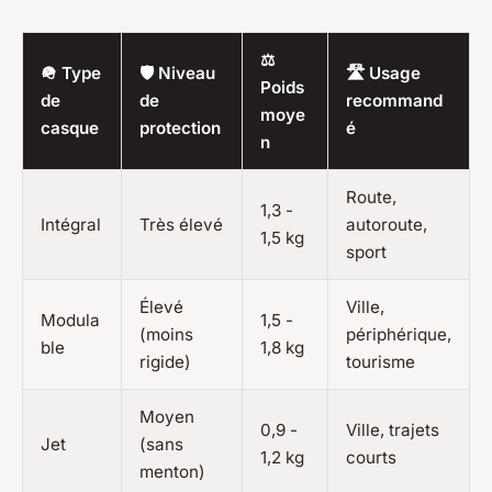
⚖️
🪖 Type
🛡️ Niveau
🛣️ Usage
Poids
de
de
recommand
moye
casque
protection
é
n
Route,
1,3 -
Intégral
Très élevé
autoroute,
1,5 kg
sport
Élevé
Ville,
Modula
1,5 -
(moins
périphérique,
ble
1,8 kg
rigide)
tourisme
Moyen
0,9 -
Ville, trajets
Jet
(sans
1,2 kg
courts
menton)